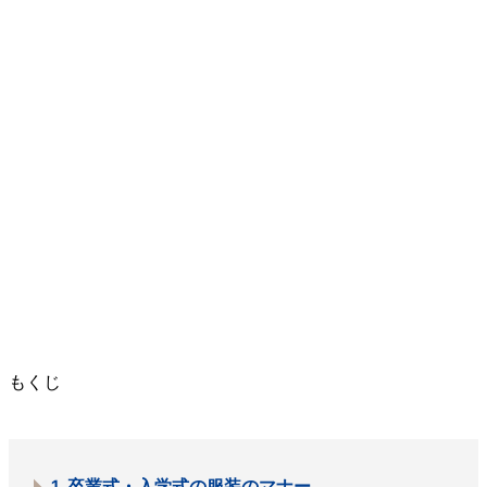
もくじ
1.
卒業式・入学式の服装のマナー