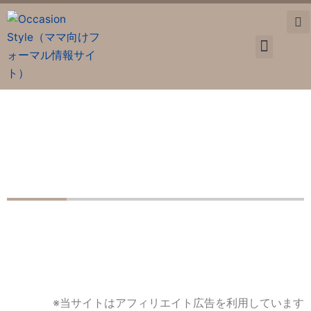
内
容
を
ス
卒業・入学
お宮参り
七五三
マタニティ
入園入学準備
ママ情報
キ
ッ
プ
ナチュラル喪服・礼服８選｜フォーマルでも自分らしく着た
いママへ
※当サイトはアフィリエイト広告を利用しています