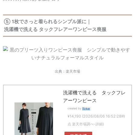
⑤ 1枚でさっと着られるシンプル派に｜
洗濯機で洗える タックフレアーワンピース喪服
出典：楽天市場
洗濯機で洗える タックフレ
アーワンピース
created by
Rinker
¥14,190
(2026/08/06 16:52:28時
点 楽天市場調べ-
詳細)