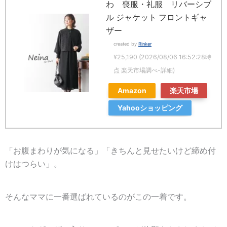
わ 喪服・礼服 リバーシブ
ル ジャケット フロントギャ
ザー
created by
Rinker
¥25,190
(2026/08/06 16:52:28時
点 楽天市場調べ-
詳細)
Amazon
楽天市場
Yahooショッピング
「お腹まわりが気になる」「きちんと見せたいけど締め付
けはつらい」。
そんなママに一番選ばれているのがこの一着です。