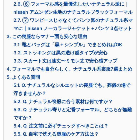
2.6.
⑥ フォーマル感を最優先したいナチュラル派に｜
nissen アムンゼン生地のナチュラルブラックフォーマル
2.7.
⑦ ワンピースじゃなくてパンツ派のナチュラル系マ
マに｜nissen ノーカラージャケット＋パンツ 3点セット
3.
この喪服ならマナー面も安心な理由
3.1.
靴とバッグは「黒＋シンプル」でまとめればOK
3.2.
ストッキングは黒の透け感タイプが安心
3.3.
スカート丈は膝丈〜ミモレ丈で安心感アップ
4.
フォーマルでも自分らしく。ナチュラル系喪服7選まとめ
5.
よくある質問
5.1.
Q. ナチュラルなシルエットの喪服でも、葬儀の場で
浮きませんか？
5.2.
Q. ナチュラル喪服に合う素材は何ですか？
5.3.
Q. ナチュラル寄りと定番フォーマル、どちらが無難
ですか？
5.4.
Q. 注文前に必ずチェックすべきことは？
5.5.
Q. 自宅で洗える喪服のケア方法は？