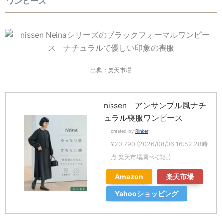
ワンピース
出典：楽天市場
nissen アンサンブル風ナチ
ュラル喪服ワンピース
created by
Rinker
¥20,790
(2026/08/06 16:52:28時
点 楽天市場調べ-
詳細)
Amazon
楽天市場
Yahooショッピング