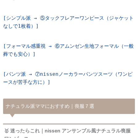
[シンプル派 → ⑤タックフレアーワンピース（ジャケット
なしで1枚着）]
[フォーマル感重視 → ⑥アムンゼン生地フォーマル（一般
葬でも安心）]
[パンツ派 → ⑦nissenノーカラーパンツスーツ（ワンピ
ースが苦手な方に）]
ナチュラル派ママにおすすめ｜喪服７選
🥇 迷ったらこれ｜nissen アンサンブル風ナチュラル喪服