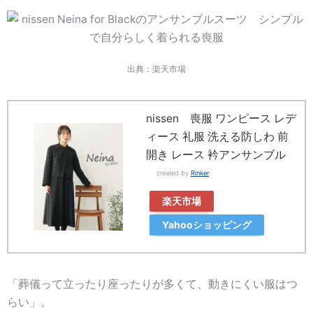
出典：楽天市場
nissen 喪服 ワンピース レデ
ィース 礼服 洗える防しわ 前
開き レース 衿アンサンブル
created by
Rinker
楽天市場
Yahooショッピング
「葬儀って立ったり座ったりが多くて、動きにくい服はつ
らい」。