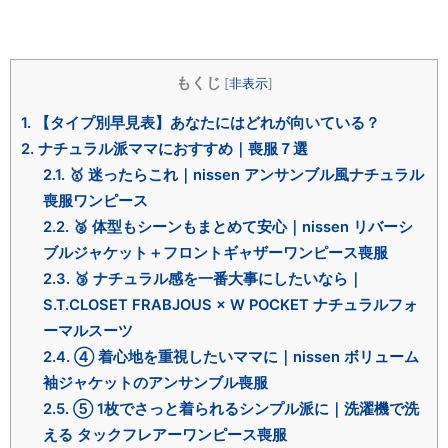
もくじ
[
非表示
]
1.
【タイプ別早見表】あなたにはどれが向いている？
2.
ナチュラル派ママにおすすめ｜喪服７選
2.1.
🥇 迷ったらこれ｜nissen アンサンブル風ナチュラル
喪服ワンピース
2.2.
🥈 体型もシーンもまとめて安心｜nissen リバーシ
ブルジャケット＋フロントギャザーワンピース喪服
2.3.
🥉 ナチュラル感を一番大事にしたいなら｜
S.T.CLOSET FRABJOUS × W POCKET ナチュラルフォ
ーマルスーツ
2.4.
④ 着心地を重視したいママに｜nissen ボリューム
袖ジャケットのアンサンブル喪服
2.5.
⑤ 1枚でさっと着られるシンプル派に｜洗濯機で洗
える タックフレアーワンピース喪服