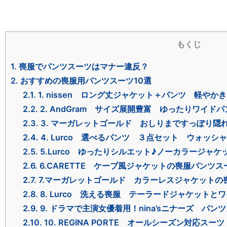
もくじ
1.
喪服でパンツスーツはマナー違反？
2.
おすすめの喪服用パンツスーツ10選
2.1.
1. nissen ロング丈ジャケット＋パンツ 軽や
2.2.
2. AndGram サイズ展開豊富 ゆったりワイド
2.3.
3. マーガレットゴールド おしりまですっぽり隠
2.4.
4. Lurco 選べるパンツ ３点セット ウォッ
2.5.
5.Lurco ゆったりシルエット♪ノーカラージャ
2.6.
6.CARETTE ケープ風ジャケットの喪服パンツス
2.7.
7.マーガレットゴールド カラーレスジャケットの
2.8.
8. Lurco 洗える喪服 テーラードジャケットと
2.9.
9. ドラマで主演女優着用！nina’sニナーズ パン
2.10.
10. REGINA PORTE オールシーズン対応ス