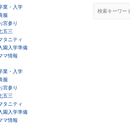
検
卒業・入学
索
喪服
お宮参り
七五三
マタニティ
入園入学準備
ママ情報
卒業・入学
喪服
お宮参り
七五三
マタニティ
入園入学準備
ママ情報