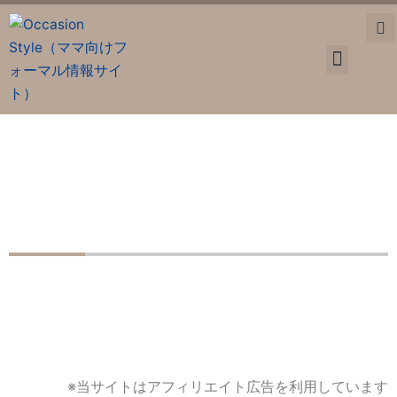
内
容
を
ス
卒業・入学
お宮参り
七五三
マタニティ
入園入学準備
ママ情報
キ
ッ
プ
【2026年】卒業式・入学式ママのサブバッグおすすめ5選
｜失敗しない選び方も解説
※当サイトはアフィリエイト広告を利用しています