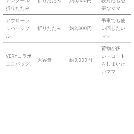
アンクール
折りたたみ
約5,500円
験対応も必
折りたたみ
要なママ
アウローラ
弔事でも使
リバーシブ
折りたたみ
約2,300円
い回したい
ル
ママ
荷物が多
VERYコラボ
い・コート
大容量
約3,000円
エコバッグ
をしまいた
いママ