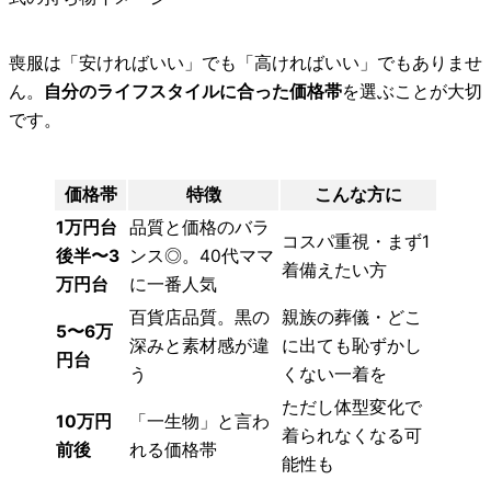
喪服は「安ければいい」でも「高ければいい」でもありませ
ん。
自分のライフスタイルに合った価格帯
を選ぶことが大切
です。
価格帯
特徴
こんな方に
1万円台
品質と価格のバラ
コスパ重視・まず1
後半〜3
ンス◎。40代ママ
着備えたい方
万円台
に一番人気
百貨店品質。黒の
親族の葬儀・どこ
5〜6万
深みと素材感が違
に出ても恥ずかし
円台
う
くない一着を
ただし体型変化で
10万円
「一生物」と言わ
着られなくなる可
前後
れる価格帯
能性も