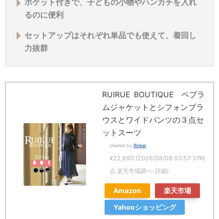
ポケット付きで、子どもの小物やハンカチを入れ
るのに便利
セットアップはそれぞれ単品でも使えて、着回し
力抜群
RUIRUE BOUTIQUE ペプラ
ムジャケットとシフォンブラ
ウスとワイドパンツの３点セ
ットスーツ
created by
Rinker
¥22,880
(2026/08/08 03:57:37時
点 楽天市場調べ-
詳細)
Amazon
楽天市場
Yahooショッピング