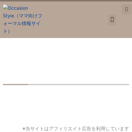
内
容
を
ス
卒業・入学
お宮参り
七五三
マタニティ
入園入学準備
ママ情報
キ
ッ
プ
七五三の母親コーデはパンツスーツ！30代ママ向け服装マ
ナーとおすすめ7選
※当サイトはアフィリエイト広告を利用しています