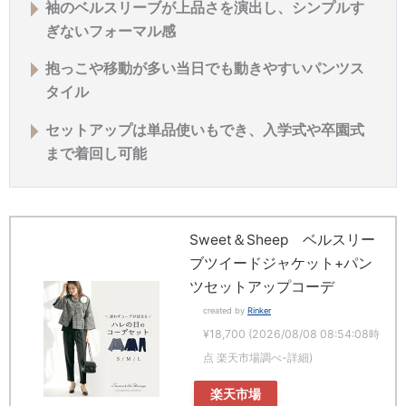
袖のベルスリーブが上品さを演出し、シンプルす
ぎないフォーマル感
抱っこや移動が多い当日でも動きやすいパンツス
タイル
セットアップは単品使いもでき、入学式や卒園式
まで着回し可能
Sweet＆Sheep ベルスリー
ブツイードジャケット+パン
ツセットアップコーデ
created by
Rinker
¥18,700
(2026/08/08 08:54:08時
点 楽天市場調べ-
詳細)
楽天市場