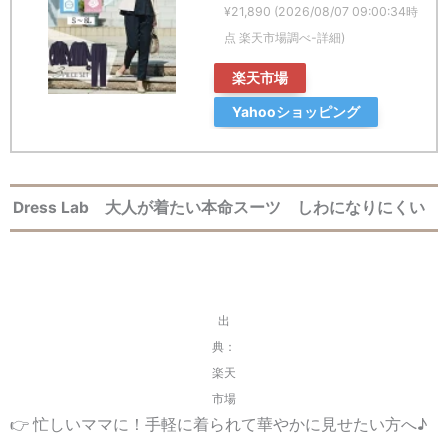
¥21,890
(2026/08/07 09:00:34時
点 楽天市場調べ-
詳細)
楽天市場
Yahooショッピング
Dress Lab 大人が着たい本命スーツ しわになりにくい
出
典：
楽天
市場
👉 忙しいママに！手軽に着られて華やかに見せたい方へ♪