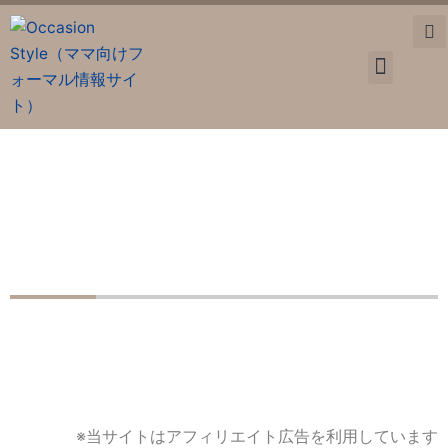
内
容
を
ス
卒業・入学
お宮参り
七五三
マタニティ
入園入学準備
ママ情報
キ
ッ
プ
非常識ママに認定されないように気をつけたい 入園式や入
学式を迎えるママさんへ 知っておきたい入学式の１１のマ
ナー
※当サイトはアフィリエイト広告を利用しています