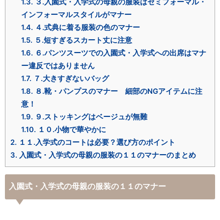
1.3.
３.入園式・入学式の母親の服装はセミフォーマル・
インフォーマルスタイルがマナー
1.4.
４.式典に着る服装の色のマナー
1.5.
５.短すぎるスカート丈に注意
1.6.
６.パンツスーツでの入園式・入学式への出席はマナ
ー違反ではありません
1.7.
７.大きすぎないバッグ
1.8.
８.靴・パンプスのマナー 細部のNGアイテムに注
意！
1.9.
９.ストッキングはベージュが無難
1.10.
１０.小物で華やかに
2.
１１.入学式のコートは必要？選び方のポイント
3.
入園式・入学式の母親の服装の１１のマナーのまとめ
入園式・入学式の母親の服装の１１のマナー